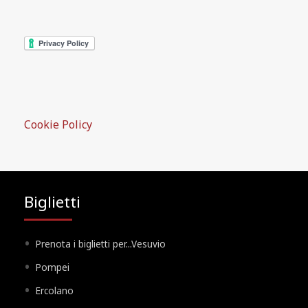
Cookie Policy
Biglietti
Prenota i biglietti per...Vesuvio
Pompei
Ercolano