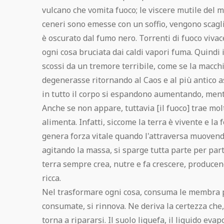
vulcano che vomita fuoco; le viscere mutile del m
ceneri sono emesse con un soffio, vengono scagliat
è oscurato dal fumo nero. Torrenti di fuoco vivac
ogni cosa bruciata dai caldi vapori fuma. Quindi 
scossi da un tremore terribile, come se la macchi
degenerasse ritornando al Caos e al più antico a
in tutto il corpo si espandono aumentando, ment
Anche se non appare, tuttavia [il fuoco] trae mol
alimenta. Infatti, siccome la terra è vivente e la 
genera forza vitale quando l'attraversa muovendos
agitando la massa, si sparge tutta parte per par
terra sempre crea, nutre e fa crescere, producen
ricca.
Nel trasformare ogni cosa, consuma le membra pi
consumate, si rinnova. Ne deriva la certezza che
torna a ripararsi. Il suolo liquefa, il liquido evap