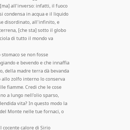
a] all'inverso: infatti, il fuoco
si condensa in acqua e il liquido
e disordinato, all'infinito, e
errena, [che sta] sotto il globo
iola di tutto il mondo va
o stomaco se non fosse
giando e bevendo e che innaffia
ido, della madre terra dà bevanda
o allo zolfo interno lo conserva
alle fiamme. Credi che le cose
no a lungo nell'olio sparso,
lendida vita? In questo modo la
del Monte nelle tue fornaci, o
 cocente calore di Sirio