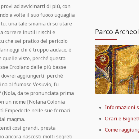
provi ad avvicinarti di più, con
ndo a volte il suo fuoco uguaglia
o tu, una tale smania di scrutare
Parco Archeol
a correre inutili rischi e
 tu che sei pratico del pericolo
 danneggi chi è troppo audace; è
e quelle viste, perché questa
sse Ercolano dalle più basse
 dovrei aggiungerti, perché
ina al fumoso Vesuvio, fu
 (Nola, da te pronunciata prima
con un nome [Nolana Colonia
Informazioni s
ttì Empedocle nelle sue fornaci
Orari e Bigliet
 dal magma.
endi così grandi, presta
Come raggiun
no ancora nascosti molti segreti