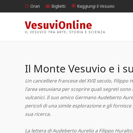
Orari
Biglietti
Raggiungi il Vesuvio
VesuviOnline
Raggiungi il Vesuvio
Biglietti per il Vesuvio
Il Vesuvio e l'Arte
Plinio scrive a Tacito
Eruzioni dal 1631-1944
Contatti
IL VESUVIO TRA ARTE, STORIA E SCIENZA
Orari
Biglietti per Pompei
Il Vesuvio visto dagli artisti
L'eruzione del 1944
Il vulcano Vesuvio
I numeri del Vesuvio
contemporanei
Biglietti
Biglietti per Ercolano
Un'eruzione di 4000 anni fa
Rischio di nuove eruzioni
Segnali sismici in tempo reale
Il Monte Vesuvio e i s
Il Vesuvio visto dagli artisti del passato
Come acquistare i biglietti per il Vesuvio
Biglietti per Napoli
Un antico racconto sul Vesuvio
Profili del Vesuvio
Attività sismiche registrate
Un cancelliere francese del XVII secolo, Filippo H
l'area vesuviana per scoprire quali segreti sono 
Consigli utili per visitare il Vesuvio
Colate laviche del Vesuvio
La biodiversità del Vesuvio
vulcanici. Il suo amico Germano Audeberto Aurel
pericoli di una simile esplorazione e gli fornisce
sua ricerca.
La lettera di Audeberto Aurelio a Filippo Huralto,