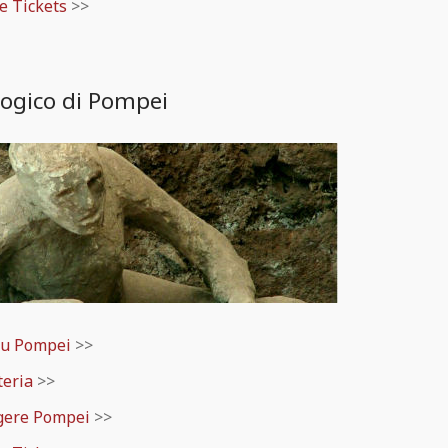
ne Tickets
>>
logico di Pompei
su Pompei
>>
teria
>>
gere Pompei
>>