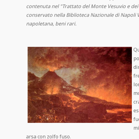
contenuta nel "Trattato del Monte Vesuvio e dei 
conservato nella Biblioteca Nazionale di Napoli V
napoletana, beni rari.
Qu
po
di
fr
lo
mo
cr
es
fu
mi
arsa con zolfo fuso.