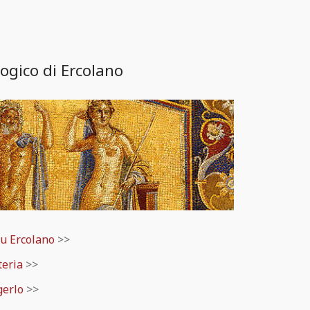
ogico di Ercolano
u Ercolano
>>
teria
>>
gerlo
>>