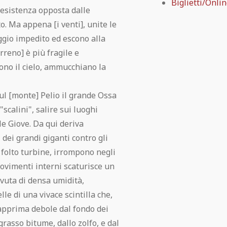
Biglietti/Onli
 resistenza opposta dalle
o. Ma appena [i venti], unite le
ggio impedito ed escono alla
rreno] è più fragile e
no il cielo, ammucchiano la
l [monte] Pelio il grande Ossa
scalini", salire sui luoghi
ile Giove. Da qui deriva
, dei grandi giganti contro gli
n folto turbine, irrompono negli
movimenti interni scaturisce un
evuta di densa umidità,
lle di una vivace scintilla che,
dapprima debole dal fondo dei
grasso bitume, dallo zolfo, e dal