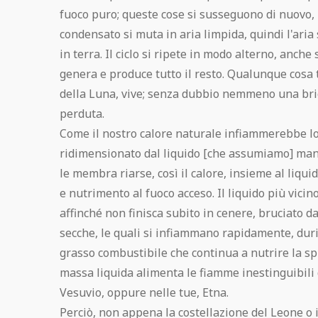
fuoco puro; queste cose si susseguono di nuovo, [m
condensato si muta in aria limpida, quindi l'aria 
in terra. Il ciclo si ripete in modo alterno, anche s
genera e produce tutto il resto. Qualunque cosa t
della Luna, vive; senza dubbio nemmeno una bric
perduta.
Come il nostro calore naturale infiammerebbe l
ridimensionato dal liquido [che assumiamo] man
le membra riarse, così il calore, insieme al liqu
e nutrimento al fuoco acceso. Il liquido più vicin
affinché non finisca subito in cenere, bruciato d
secche, le quali si infiammano rapidamente, duri
grasso combustibile che continua a nutrire la sp
massa liquida alimenta le fiamme inestinguibili 
Vesuvio, oppure nelle tue, Etna.
Perciò, non appena la costellazione del Leone o il