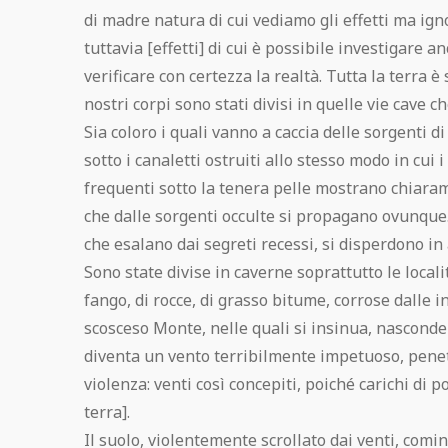
di madre natura di cui vediamo gli effetti ma ign
tuttavia [effetti] di cui è possibile investigare a
verificare con certezza la realtà. Tutta la terra è
nostri corpi sono stati divisi in quelle vie cave c
Sia coloro i quali vanno a caccia delle sorgenti d
sotto i canaletti ostruiti allo stesso modo in cui 
frequenti sotto la tenera pelle mostrano chiaram
che dalle sorgenti occulte si propagano ovunque
che esalano dai segreti recessi, si disperdono in 
Sono state divise in caverne soprattutto le localit
fango, di rocce, di grasso bitume, corrose dalle i
scosceso Monte, nelle quali si insinua, nasconden
diventa un vento terribilmente impetuoso, penet
violenza: venti così concepiti, poiché carichi di 
terra].
Il suolo, violentemente scrollato dai venti, comin