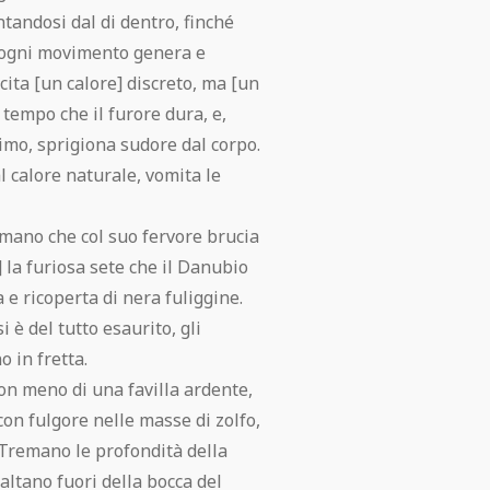
ntandosi dal di dentro, finché
é ogni movimento genera e
ita [un calore] discreto, ma [un
 tempo che il furore dura, e,
nimo, sprigiona sudore dal corpo.
l calore naturale, vomita le
umano che col suo fervore brucia
 la furiosa sete che il Danubio
e ricoperta di nera fuliggine.
si è del tutto esaurito, gli
 in fretta.
non meno di una favilla ardente,
n fulgore nelle masse di zolfo,
 Tremano le profondità della
 saltano fuori della bocca del