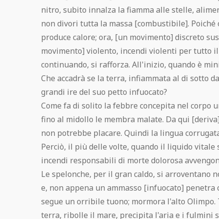
nitro, subito innalza la fiamma alle stelle, alime
non divori tutta la massa [combustibile]. Poich
produce calore; ora, [un movimento] discreto susc
movimento] violento, incendi violenti per tutto il
continuando, si rafforza. All'inizio, quando è mi
Che accadrà se la terra, infiammata al di sotto da
grandi ire del suo petto infuocato?
Come fa di solito la febbre concepita nel corpo 
fino al midollo le membra malate. Da qui [deriva]
non potrebbe placare. Quindi la lingua corrugata 
Perciò, il più delle volte, quando il liquido vitale 
incendi responsabili di morte dolorosa avvengono
Le spelonche, per il gran caldo, si arroventano 
e, non appena un ammasso [infuocato] penetra co
segue un orribile tuono; mormora l'alto Olimpo.
terra, ribolle il mare, precipita l'aria e i fulmini