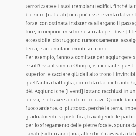
terrorizzate e i suoi tremolanti edifici, finché la
barriere [naturali] non può essere vinta dal vent
forze, con ostinata insistenza allargano il passa
luce, irrompono in schiera serrata per dove [il te
accessibile, distruggono rumorosamente, assalgo
terra, e accumulano monti su monti.
Per esempio, fanno a gomitate per aggiungere su
e sull'Ossa il sommo Olimpo, e, mediante questi "
superiori e cacciare giù dall'alto trono l'invincib
quell'antica battaglia, ricordata dai poeti antichi
dèi. Aggiungi che [i venti] lottano racchiusi in u
abissi, e attraversano le rocce cave. Quindi dai 
fuoco ardente, o, piuttosto, perché la terra, imb
gradualmente si pietrifica, travolgendo le partice
per lo sfregamento delle pietre focaie, spunta 
canali [sotterranei]: ma, allorché è ravvivata dal 