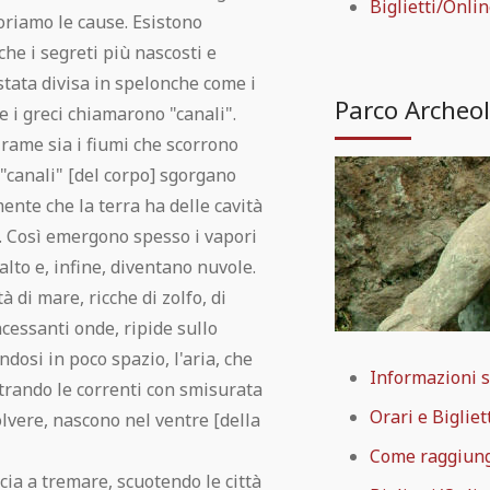
Biglietti/Onli
oriamo le cause. Esistono
nche i segreti più nascosti e
 stata divisa in spelonche come i
Parco Archeo
he i greci chiamarono "canali".
i rame sia i fiumi che scorrono
i "canali" [del corpo] sgorgano
ente che la terra ha delle cavità
. Così emergono spesso i vapori
alto e, infine, diventano nuvole.
à di mare, ricche di zolfo, di
ncessanti onde, ripide sullo
dosi in poco spazio, l'aria, che
Informazioni 
rando le correnti con smisurata
Orari e Bigliet
polvere, nascono nel ventre [della
Come raggiun
cia a tremare, scuotendo le città