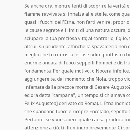
Se anche ora, mentre tenti di scoprire la verità e 
fiamme ravvivate si innalza alle stelle, come qua
quasi i fuochi dell'Etna, non farti venire, propri
le cause segrete e i limiti di una natura oscura, d
sciupare la tua preziosa vita; al contrario, figlio,
altrui, sii prudente, affinché la spavalderia non
meglio che tu riferisca le cose udite piuttosto ch
enorme ondata di fuoco seppellì Pompei e distru
fondamenta. Per quale motivo, o Nocera infelice,
aggiungere te, dal momento che Nola, troppo vic
infamata dalla precoce morte di Cesare Augusto?
ed ora detta "campana", un tempo si chiamava 
Felix Augustea] derivato da Roma). L'Etna inghio
che spandono fuoco e ricopre Encelado, sepolto
Pertanto, se vuoi sapere quale causa produca inc
attenzione a ciò; ti illuminerò brevemente. Ci so