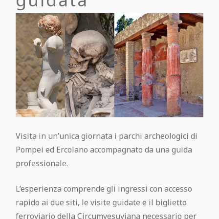
Pompei Plus e ville suburbane
Pompei, Ercolano e Vesuvio da Napoli
Come acquistare i biglietti per Pompei
Vesuvio, Ercolano e Pompei Pass
Pompei e Vesuvio da Roma
Visita in un’unica giornata i parchi archeologici di
Pompei ed Ercolano accompagnato da una guida
professionale.
L’esperienza comprende gli ingressi con accesso
rapido ai due siti, le visite guidate e il biglietto
ferroviario della Circumvesuviana necessario per